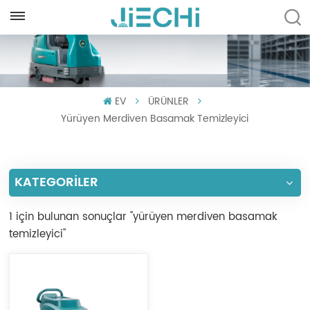
TÜRKÇE
English
EV
ÜRÜNLER
Français
Yürüyen Merdiven Basamak Temizleyici
Русский
Español
KATEGORİLER
Português
1 için bulunan sonuçlar "yürüyen merdiven basamak
العربية
temizleyici"
Türkçe
Tiếng Việt