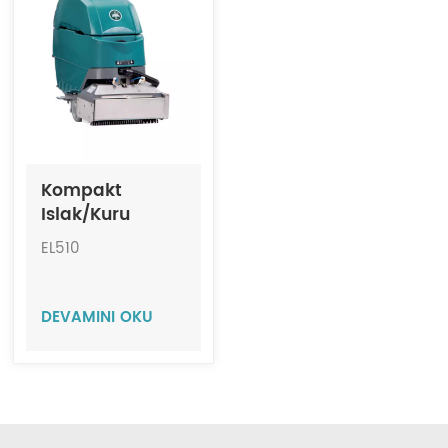
Indonesia
中文
Kompakt
Islak/Kuru
Yürüyen
EL510
Merdiven
Temizleme
Makinesi JIECHI
DEVAMINI OKU
EL510