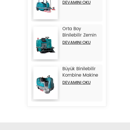
Süpürme
DEVAMINI OKU
Makinesi JIECHI
BA2100
Orta Boy
Binilebilir Zemin
Süpürme
DEVAMINI OKU
Makinesi JIECHI
BA1400
Büyük Binilebilir
Kombine Makine
Fırçalama
DEVAMINI OKU
Süpürgesi JIECHI
M17