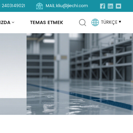
1 2403149021
MAIL:
kliu@jiechi.com
IZDA
TEMAS ETMEK
TÜRKÇE
English
Français
Русский
Español
Português
العربية
Türkçe