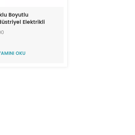
klu Boyutlu
üstriyel Elektrikli
pürge NT90
90
VAMINI OKU