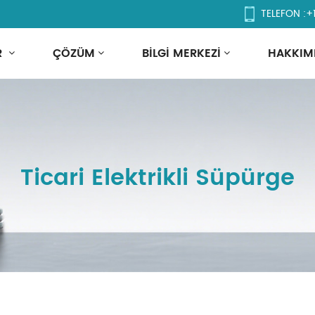
TELEFON :
+
R
ÇÖZÜM
BILGI MERKEZI
HAKKIM
Ticari Elektrikli Süpürge