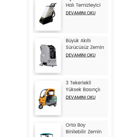
Halı Temizleyici
JIECHI C15
DEVAMINI OKU
Büyük Akıllı
Sürücüsüz Zemin
Temizleyici
DEVAMINI OKU
JIECHI JC80
3 Tekerlekli
Yüksek Basınçlı
Yıkama Aracı
DEVAMINI OKU
JIECHI Q1
Orta Boy
Binilebilir Zemin