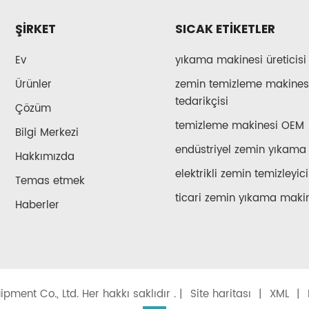
ŞIRKET
SICAK ETİKETLER
Ev
yıkama makinesi üreticisi
Ürünler
zemin temizleme makines
tedarikçisi
Çözüm
temizleme makinesi OEM
Bilgi Merkezi
endüstriyel zemin yıkama
Hakkımızda
elektrikli zemin temizleyici
Temas etmek
ticari zemin yıkama maki
Haberler
pment Co., Ltd. Her hakkı saklıdır . |
Site haritası
|
XML
|