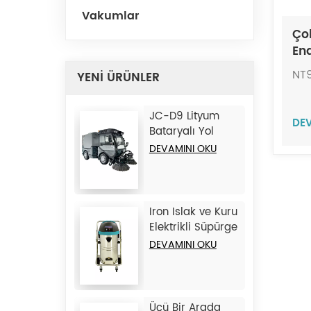
Vakumlar
Ço
End
Sü
NT
YENİ ÜRÜNLER
JC-D9 Lityum
DE
Bataryalı Yol
Süpürme Aracı
DEVAMINI OKU
Iron Islak ve Kuru
Elektrikli Süpürge
JC1245
DEVAMINI OKU
Üçü Bir Arada