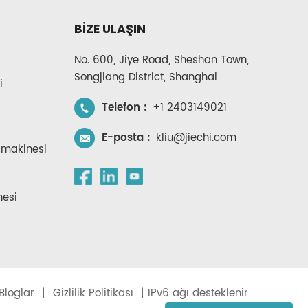
BİZE ULAŞIN
No. 600, Jiye Road, Sheshan Town,
Songjiang District, Shanghai
i
Telefon :
+1 2403149021
E-posta :
kliu@jiechi.com
 makinesi
nesi
Bloglar
|
Gizlilik Politikası
| IPv6 ağı desteklenir