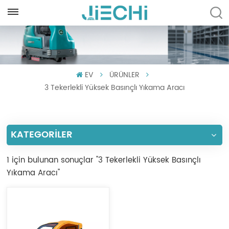
TÜRKÇE
English
EV
ÜRÜNLER
Français
3 Tekerlekli Yüksek Basınçlı Yıkama Aracı
Русский
Español
KATEGORİLER
Português
1 için bulunan sonuçlar "3 Tekerlekli Yüksek Basınçlı
العربية
Yıkama Aracı"
Türkçe
Tiếng Việt