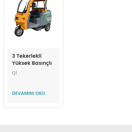
Indonesia
中文
3 Tekerlekli
Yüksek Basınçlı
Yıkama Aracı
Q1
JIECHI Q1
DEVAMINI OKU