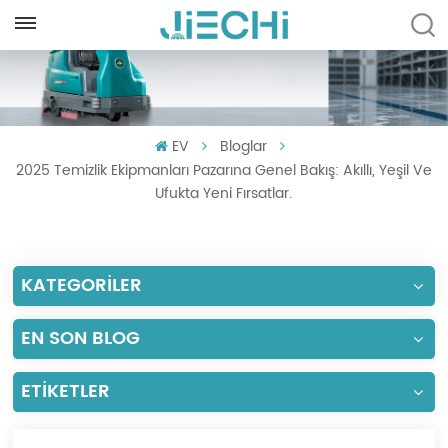
TÜRKÇE
English
EV
Bloglar
Français
2025 Temizlik Ekipmanları Pazarına Genel Bakış: Akıllı, Yeşil Ve
Русский
Ufukta Yeni Fırsatlar.
Español
KATEGORİLER
Português
العربية
EN SON BLOG
Türkçe
ETIKETLER
Tiếng Việt