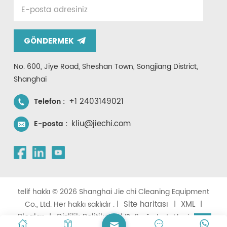
GÖNDERMEK
No. 600, Jiye Road, Sheshan Town, Songjiang District,
Shanghai
+1 2403149021
Telefon :
kliu@jiechi.com
E-posta :
telif hakkı © 2026 Shanghai Jie chi Cleaning Equipment
Site haritası
XML
Co., Ltd. Her hakkı saklıdır . |
|
|
Bloglar
Gizlilik Politikası
|
| IPv6 ağı desteklenir